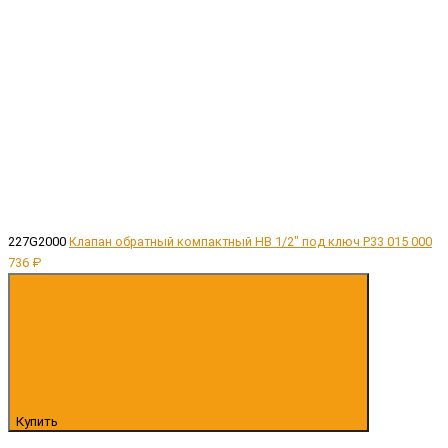
227G2000
Клапан обратный компактный НВ 1/2" под ключ P33 015 000
736 ₽
Купить