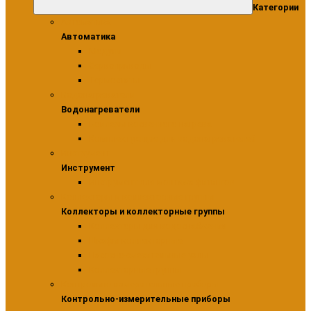
Категории
Автоматика
Автоматика
Модули
Сервоприводы
Термостаты
Водонагреватели
Водонагреватели
Бойлеры косвенного нагрева
Комплектующие для водонагревателей
Инструмент
Инструмент
Инструмент для монтажа фитингов
Коллекторы и коллекторные группы
Коллекторы и коллекторные группы
Коллекторы для водоснабжения
Шкафы коллекторные
Насосно-смесительные узлы
Коллекторные группы
Контрольно-измерительные приборы
Контрольно-измерительные приборы