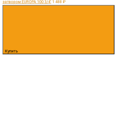
затвором EUROPA 100 3/4'
1 488 ₽
Купить