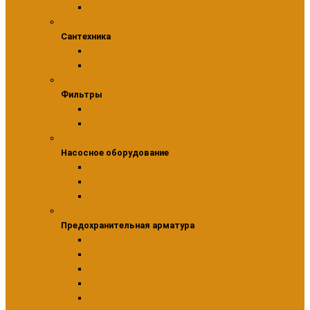
Фитинги для металлопластиковых труб
Сантехника
Сантехника
Краны и вентили для бытовой техники
Подводка для воды
Фильтры
Фильтры
Фильтры сетчатые
Фильтры тонкой очистки
Насосное оборудование
Насосное оборудование
Комплектующие для насосного оборудования
Системы управления насосным оборудованием
Циркуляционные насосы
Предохранительная арматура
Предохранительная арматура
Компенсаторы гидроудара
Обратные клапаны
Подпиточные клапаны
Предохранительные клапаны
Редукторы давления