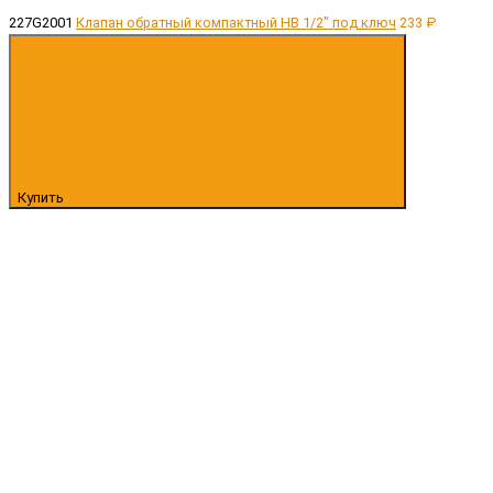
227G2001
Клапан обратный компактный НВ 1/2" под ключ
233 ₽
Купить