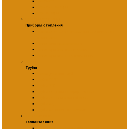
Манометры
Термоманометры
Термометры
Приборы отопления
Приборы отопления
Комплектующие и аксессуары для приборов
отопительн
Радиаторы алюминиевые
Радиаторы биметаллические
Радиаторы стальные панельные
Трубы
Трубы
Аксессуары для труб
Трубы PE-RT
Трубы PEX
Трубы защитные гофрированные
Трубы из нержавеющей стали
Трубы медные
Трубы металлопластиковые
Теплоизоляция
Теплоизоляция
Расходные материалы для теплоизоляции