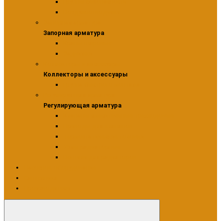
Группы безопасности
Воздухоотводчики
Запорная арматура
Запорная арматура
Краны шаровые
Задвижки
Коллекторы и аксессуары
Коллекторы и аксессуары
Группа быстрого монтажа
Регулирующая арматура
Регулирующая арматура
Клапаны смесительные трехходовые
Приводы для клапанов
Термостатические головки
Узлы радиаторные
Вентили для радиаторов
Насосное оборудование
Сантехника
Производители