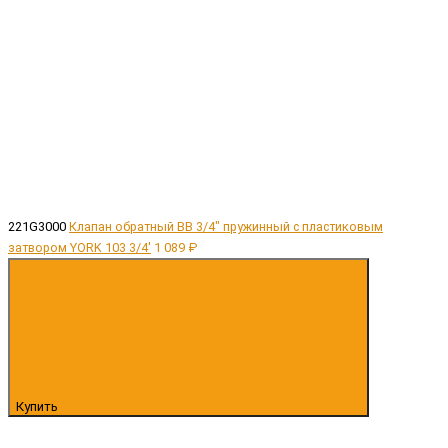
221G3000
Клапан обратный ВВ 3/4" пружинный с пластиковым
затвором YORK 103 3/4'
1 089 ₽
Купить