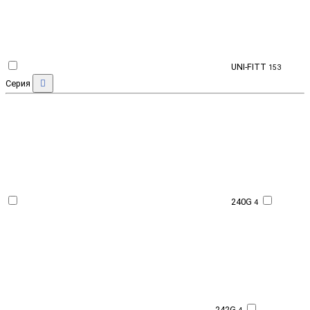
UNI-FITT
153
Серия
240G
4
242G