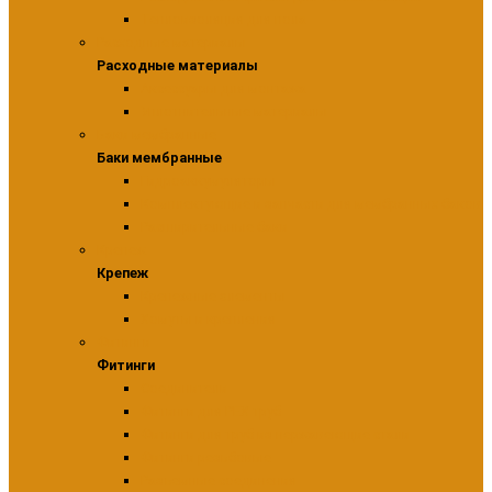
Теплоизоляция для пола
Расходные материалы
Расходные материалы
Аксессуары для монтажа
Уплотнительные материалы
Баки мембранные
Баки мембранные
Гидроаккумуляторы
Комплектующие и запчасти для мембранных баков
Расширительные баки
Крепеж
Крепеж
Крепежные элементы
Хомуты и крепления
Фитинги
Фитинги
Соединители
Фитинги для PEX труб
Фитинги для труб из нержавеющие стали
Фитинги резьбовые
Разъемные соединения