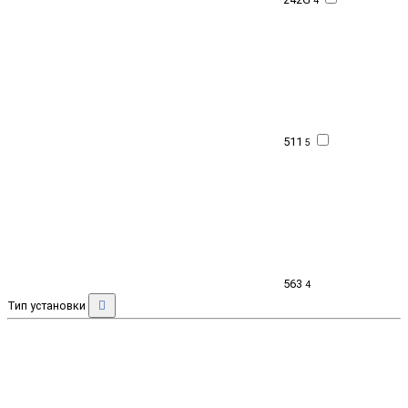
4
511
5
563
4
Тип установки