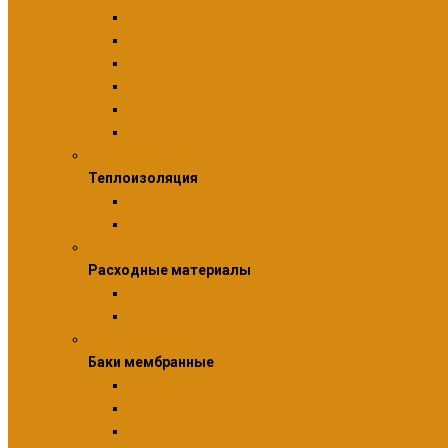
Трубы PE-RT
Трубы PEX
Трубы защитные гофрированные
Трубы из нержавеющей стали
Трубы медные
Трубы металлопластиковые
Теплоизоляция
Теплоизоляция
Расходные материалы для теплоизоляции
Теплоизоляция для пола
Расходные материалы
Расходные материалы
Аксессуары для монтажа
Уплотнительные материалы
Баки мембранные
Баки мембранные
Гидроаккумуляторы
Комплектующие и запчасти для мембранных б
Расширительные баки