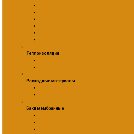
Трубы PE-RT
Трубы PEX
Трубы защитные гофрированные
Трубы из нержавеющей стали
Трубы медные
Трубы металлопластиковые
Теплоизоляция
Теплоизоляция
Расходные материалы для теплоизоляции
Теплоизоляция для пола
Расходные материалы
Расходные материалы
Аксессуары для монтажа
Уплотнительные материалы
Баки мембранные
Баки мембранные
Гидроаккумуляторы
Комплектующие и запчасти для мембранных б
Расширительные баки