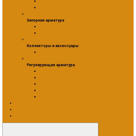
Группы безопасности
Воздухоотводчики
Запорная арматура
Запорная арматура
Краны шаровые
Задвижки
Коллекторы и аксессуары
Коллекторы и аксессуары
Группа быстрого монтажа
Регулирующая арматура
Регулирующая арматура
Клапаны смесительные трехходовые
Приводы для клапанов
Термостатические головки
Узлы радиаторные
Вентили для радиаторов
Насосное оборудование
Сантехника
Производители