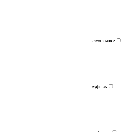
крестовина
2
муфта
45