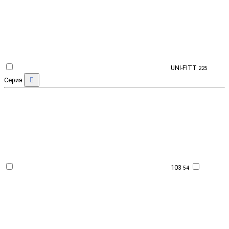
UNI-FITT
225
Серия
103
54