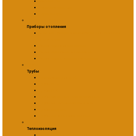
Манометры
Термоманометры
Термометры
Приборы отопления
Приборы отопления
Комплектующие и аксессуары для приборов
отопительн
Радиаторы алюминиевые
Радиаторы биметаллические
Радиаторы стальные панельные
Трубы
Трубы
Аксессуары для труб
Трубы PE-RT
Трубы PEX
Трубы защитные гофрированные
Трубы из нержавеющей стали
Трубы медные
Трубы металлопластиковые
Теплоизоляция
Теплоизоляция
Расходные материалы для теплоизоляции