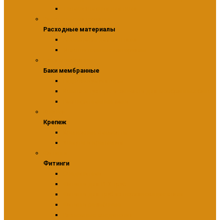
Теплоизоляция для пола
Расходные материалы
Расходные материалы
Аксессуары для монтажа
Уплотнительные материалы
Баки мембранные
Баки мембранные
Гидроаккумуляторы
Комплектующие и запчасти для мембранных баков
Расширительные баки
Крепеж
Крепеж
Крепежные элементы
Хомуты и крепления
Фитинги
Фитинги
Соединители
Фитинги для PEX труб
Фитинги для труб из нержавеющие стали
Фитинги резьбовые
Разъемные соединения