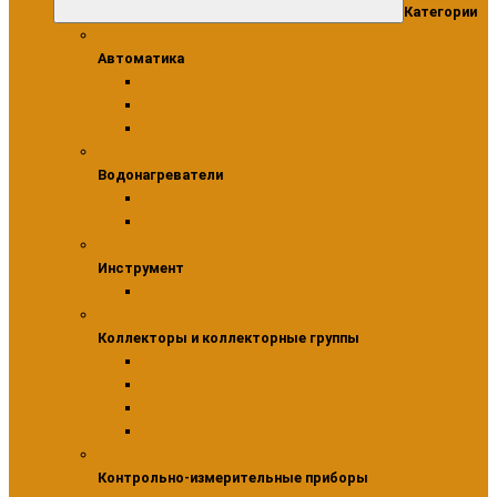
Категории
Автоматика
Автоматика
Модули
Сервоприводы
Термостаты
Водонагреватели
Водонагреватели
Бойлеры косвенного нагрева
Комплектующие для водонагревателей
Инструмент
Инструмент
Инструмент для монтажа фитингов
Коллекторы и коллекторные группы
Коллекторы и коллекторные группы
Коллекторы для водоснабжения
Шкафы коллекторные
Насосно-смесительные узлы
Коллекторные группы
Контрольно-измерительные приборы
Контрольно-измерительные приборы