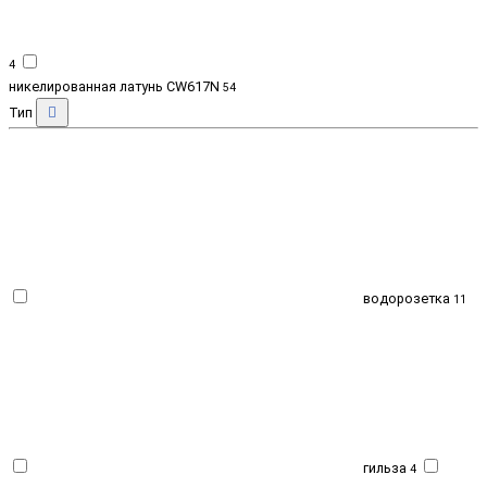
4
никелированная латунь CW617N
54
Тип
водорозетка
11
гильза
4