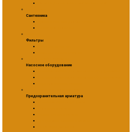
Фитинги для металлопластиковых труб
Сантехника
Сантехника
Краны и вентили для бытовой техники
Подводка для воды
Фильтры
Фильтры
Фильтры сетчатые
Фильтры тонкой очистки
Насосное оборудование
Насосное оборудование
Комплектующие для насосного оборудования
Системы управления насосным оборудованием
Циркуляционные насосы
Предохранительная арматура
Предохранительная арматура
Компенсаторы гидроудара
Обратные клапаны
Подпиточные клапаны
Предохранительные клапаны
Редукторы давления