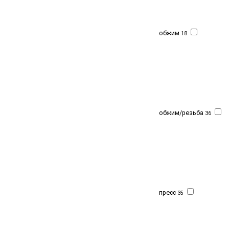
обжим
18
обжим/резьба
36
пресс
35