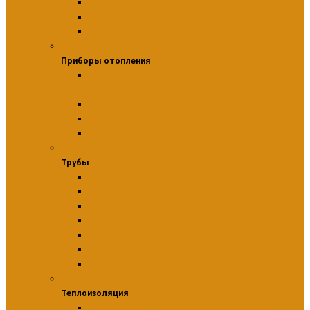
Манометры
Термоманометры
Термометры
Приборы отопления
Приборы отопления
Комплектующие и аксессуары для приборов
отопительн
Радиаторы алюминиевые
Радиаторы биметаллические
Радиаторы стальные панельные
Трубы
Трубы
Аксессуары для труб
Трубы PE-RT
Трубы PEX
Трубы защитные гофрированные
Трубы из нержавеющей стали
Трубы медные
Трубы металлопластиковые
Теплоизоляция
Теплоизоляция
Расходные материалы для теплоизоляции