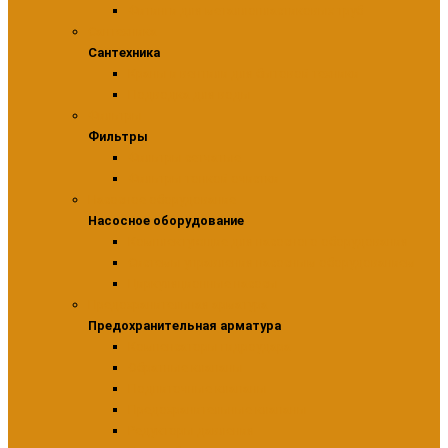
Фитинги для металлопластиковых труб
Сантехника
Сантехника
Краны и вентили для бытовой техники
Подводка для воды
Фильтры
Фильтры
Фильтры сетчатые
Фильтры тонкой очистки
Насосное оборудование
Насосное оборудование
Комплектующие для насосного оборудования
Системы управления насосным оборудованием
Циркуляционные насосы
Предохранительная арматура
Предохранительная арматура
Компенсаторы гидроудара
Обратные клапаны
Подпиточные клапаны
Предохранительные клапаны
Редукторы давления