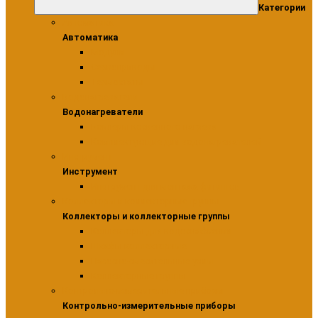
Категории
Автоматика
Автоматика
Модули
Сервоприводы
Термостаты
Водонагреватели
Водонагреватели
Бойлеры косвенного нагрева
Комплектующие для водонагревателей
Инструмент
Инструмент
Инструмент для монтажа фитингов
Коллекторы и коллекторные группы
Коллекторы и коллекторные группы
Коллекторы для водоснабжения
Шкафы коллекторные
Насосно-смесительные узлы
Коллекторные группы
Контрольно-измерительные приборы
Контрольно-измерительные приборы