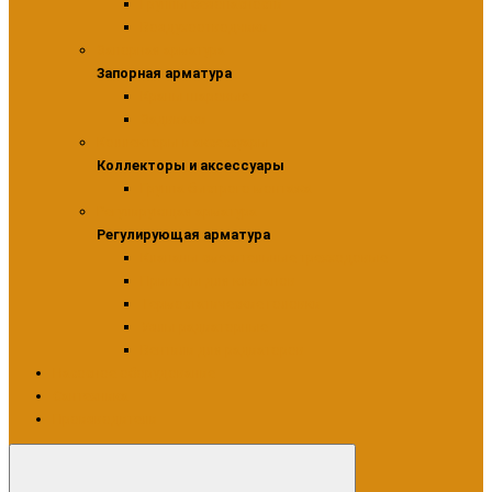
Группы безопасности
Воздухоотводчики
Запорная арматура
Запорная арматура
Краны шаровые
Задвижки
Коллекторы и аксессуары
Коллекторы и аксессуары
Группа быстрого монтажа
Регулирующая арматура
Регулирующая арматура
Клапаны смесительные трехходовые
Приводы для клапанов
Термостатические головки
Узлы радиаторные
Вентили для радиаторов
Насосное оборудование
Сантехника
Производители