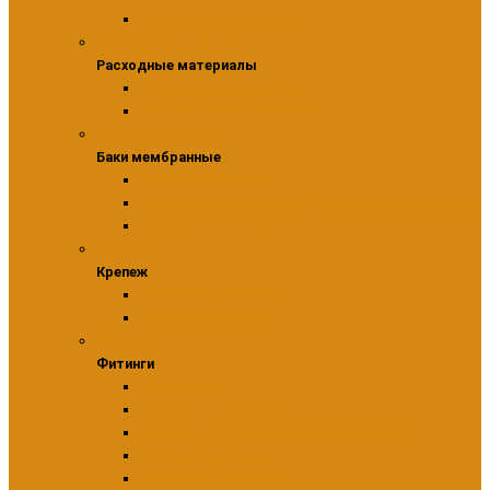
Теплоизоляция для пола
Расходные материалы
Расходные материалы
Аксессуары для монтажа
Уплотнительные материалы
Баки мембранные
Баки мембранные
Гидроаккумуляторы
Комплектующие и запчасти для мембранных баков
Расширительные баки
Крепеж
Крепеж
Крепежные элементы
Хомуты и крепления
Фитинги
Фитинги
Соединители
Фитинги для PEX труб
Фитинги для труб из нержавеющие стали
Фитинги резьбовые
Разъемные соединения