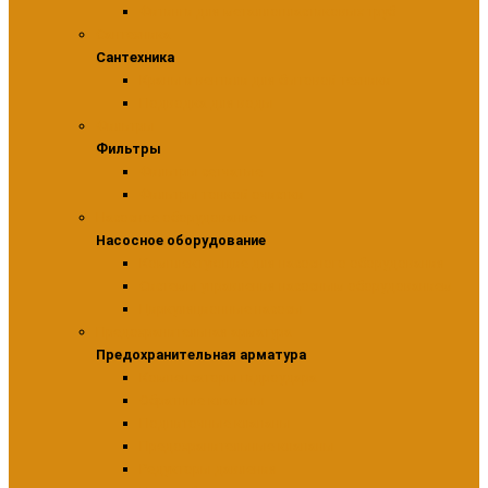
Фитинги для металлопластиковых труб
Сантехника
Сантехника
Краны и вентили для бытовой техники
Подводка для воды
Фильтры
Фильтры
Фильтры сетчатые
Фильтры тонкой очистки
Насосное оборудование
Насосное оборудование
Комплектующие для насосного оборудования
Системы управления насосным оборудованием
Циркуляционные насосы
Предохранительная арматура
Предохранительная арматура
Компенсаторы гидроудара
Обратные клапаны
Подпиточные клапаны
Предохранительные клапаны
Редукторы давления