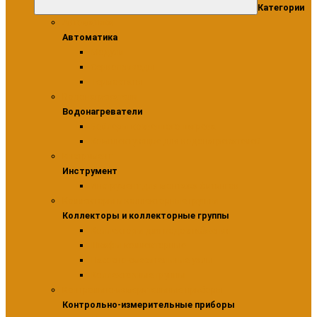
Категории
Автоматика
Автоматика
Модули
Сервоприводы
Термостаты
Водонагреватели
Водонагреватели
Бойлеры косвенного нагрева
Комплектующие для водонагревателей
Инструмент
Инструмент
Инструмент для монтажа фитингов
Коллекторы и коллекторные группы
Коллекторы и коллекторные группы
Коллекторы для водоснабжения
Шкафы коллекторные
Насосно-смесительные узлы
Коллекторные группы
Контрольно-измерительные приборы
Контрольно-измерительные приборы