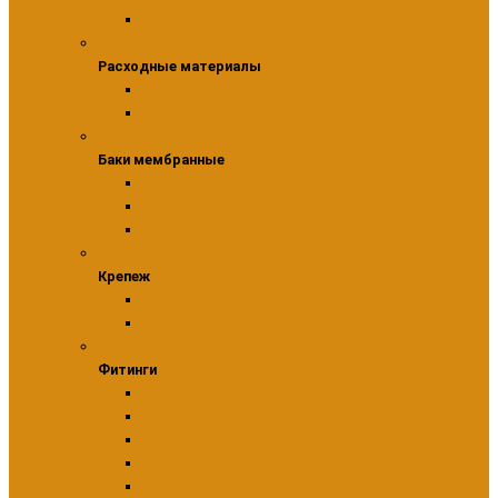
Теплоизоляция для пола
Расходные материалы
Расходные материалы
Аксессуары для монтажа
Уплотнительные материалы
Баки мембранные
Баки мембранные
Гидроаккумуляторы
Комплектующие и запчасти для мембранных баков
Расширительные баки
Крепеж
Крепеж
Крепежные элементы
Хомуты и крепления
Фитинги
Фитинги
Соединители
Фитинги для PEX труб
Фитинги для труб из нержавеющие стали
Фитинги резьбовые
Разъемные соединения