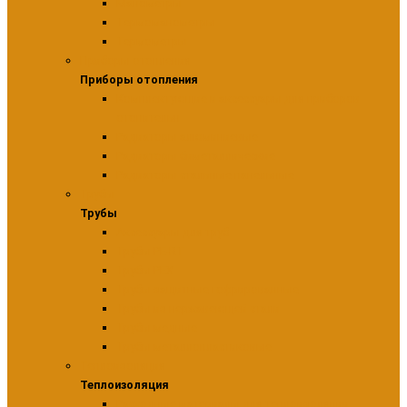
Манометры
Термоманометры
Термометры
Приборы отопления
Приборы отопления
Комплектующие и аксессуары для приборов
отопительн
Радиаторы алюминиевые
Радиаторы биметаллические
Радиаторы стальные панельные
Трубы
Трубы
Аксессуары для труб
Трубы PE-RT
Трубы PEX
Трубы защитные гофрированные
Трубы из нержавеющей стали
Трубы медные
Трубы металлопластиковые
Теплоизоляция
Теплоизоляция
Расходные материалы для теплоизоляции