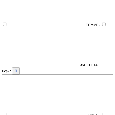
TIEMME
3
UNI-FITT
140
Серия
3375K