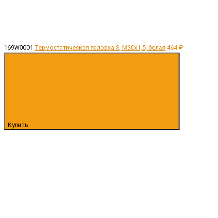
169W0001
Термостатическая головка S, M30х1,5, белая
464 ₽
Купить