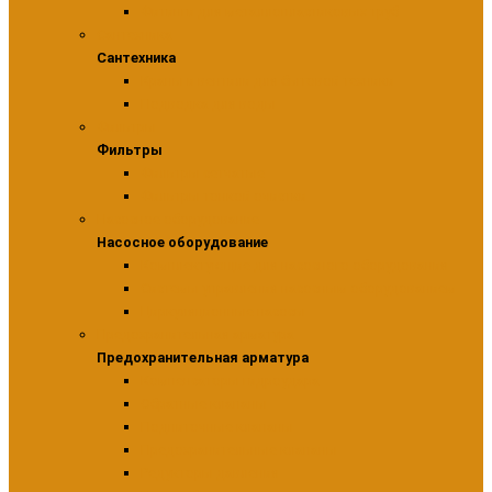
Фитинги для металлопластиковых труб
Сантехника
Сантехника
Краны и вентили для бытовой техники
Подводка для воды
Фильтры
Фильтры
Фильтры сетчатые
Фильтры тонкой очистки
Насосное оборудование
Насосное оборудование
Комплектующие для насосного оборудования
Системы управления насосным оборудованием
Циркуляционные насосы
Предохранительная арматура
Предохранительная арматура
Компенсаторы гидроудара
Обратные клапаны
Подпиточные клапаны
Предохранительные клапаны
Редукторы давления