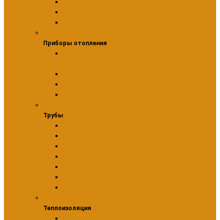
Манометры
Термоманометры
Термометры
Приборы отопления
Приборы отопления
Комплектующие и аксессуары для приборов
отопительн
Радиаторы алюминиевые
Радиаторы биметаллические
Радиаторы стальные панельные
Трубы
Трубы
Аксессуары для труб
Трубы PE-RT
Трубы PEX
Трубы защитные гофрированные
Трубы из нержавеющей стали
Трубы медные
Трубы металлопластиковые
Теплоизоляция
Теплоизоляция
Расходные материалы для теплоизоляции