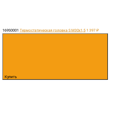
169S0001
Термостатическая головка S M30х1,5
1 397 ₽
Купить