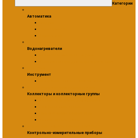
Категории
Автоматика
Автоматика
Модули
Сервоприводы
Термостаты
Водонагреватели
Водонагреватели
Бойлеры косвенного нагрева
Комплектующие для водонагревателей
Инструмент
Инструмент
Инструмент для монтажа фитингов
Коллекторы и коллекторные группы
Коллекторы и коллекторные группы
Коллекторы для водоснабжения
Шкафы коллекторные
Насосно-смесительные узлы
Коллекторные группы
Контрольно-измерительные приборы
Контрольно-измерительные приборы