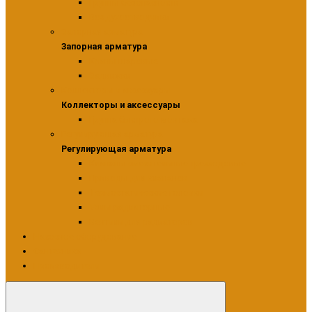
Группы безопасности
Воздухоотводчики
Запорная арматура
Запорная арматура
Краны шаровые
Задвижки
Коллекторы и аксессуары
Коллекторы и аксессуары
Группа быстрого монтажа
Регулирующая арматура
Регулирующая арматура
Клапаны смесительные трехходовые
Приводы для клапанов
Термостатические головки
Узлы радиаторные
Вентили для радиаторов
Насосное оборудование
Сантехника
Производители