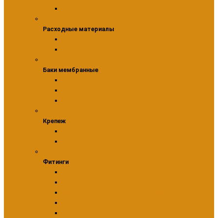
Теплоизоляция для пола
Расходные материалы
Расходные материалы
Аксессуары для монтажа
Уплотнительные материалы
Баки мембранные
Баки мембранные
Гидроаккумуляторы
Комплектующие и запчасти для мембранных баков
Расширительные баки
Крепеж
Крепеж
Крепежные элементы
Хомуты и крепления
Фитинги
Фитинги
Соединители
Фитинги для PEX труб
Фитинги для труб из нержавеющие стали
Фитинги резьбовые
Разъемные соединения