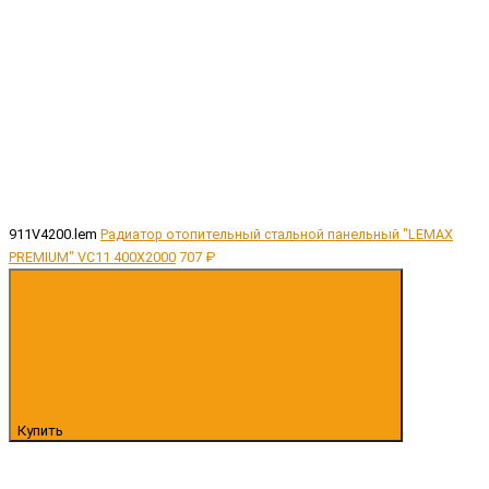
911V4200.lem
Радиатор отопительный стальной панельный "LEMAX
PREMIUM" VC11 400X2000
707 ₽
Купить