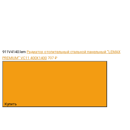
911V4140.lem
Радиатор отопительный стальной панельный "LEMAX
PREMIUM" VC11 400X1400
707 ₽
Купить