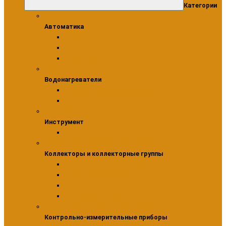
Категории
Автоматика
Автоматика
Модули
Сервоприводы
Термостаты
Водонагреватели
Водонагреватели
Бойлеры косвенного нагрева
Комплектующие для водонагревателей
Инструмент
Инструмент
Инструмент для монтажа фитингов
Коллекторы и коллекторные группы
Коллекторы и коллекторные группы
Коллекторы для водоснабжения
Шкафы коллекторные
Насосно-смесительные узлы
Коллекторные группы
Контрольно-измерительные приборы
Контрольно-измерительные приборы