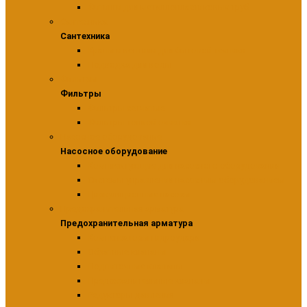
Фитинги для металлопластиковых труб
Сантехника
Сантехника
Краны и вентили для бытовой техники
Подводка для воды
Фильтры
Фильтры
Фильтры сетчатые
Фильтры тонкой очистки
Насосное оборудование
Насосное оборудование
Комплектующие для насосного оборудования
Системы управления насосным оборудованием
Циркуляционные насосы
Предохранительная арматура
Предохранительная арматура
Компенсаторы гидроудара
Обратные клапаны
Подпиточные клапаны
Предохранительные клапаны
Редукторы давления