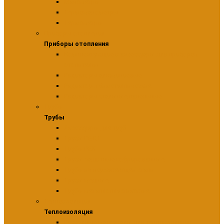
Манометры
Термоманометры
Термометры
Приборы отопления
Приборы отопления
Комплектующие и аксессуары для приборов
отопительн
Радиаторы алюминиевые
Радиаторы биметаллические
Радиаторы стальные панельные
Трубы
Трубы
Аксессуары для труб
Трубы PE-RT
Трубы PEX
Трубы защитные гофрированные
Трубы из нержавеющей стали
Трубы медные
Трубы металлопластиковые
Теплоизоляция
Теплоизоляция
Расходные материалы для теплоизоляции