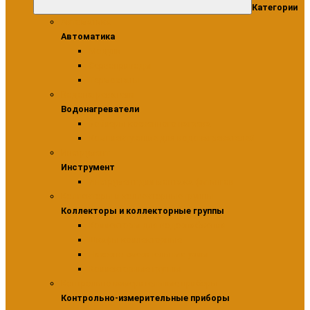
Категории
Автоматика
Автоматика
Модули
Сервоприводы
Термостаты
Водонагреватели
Водонагреватели
Бойлеры косвенного нагрева
Комплектующие для водонагревателей
Инструмент
Инструмент
Инструмент для монтажа фитингов
Коллекторы и коллекторные группы
Коллекторы и коллекторные группы
Коллекторы для водоснабжения
Шкафы коллекторные
Насосно-смесительные узлы
Коллекторные группы
Контрольно-измерительные приборы
Контрольно-измерительные приборы