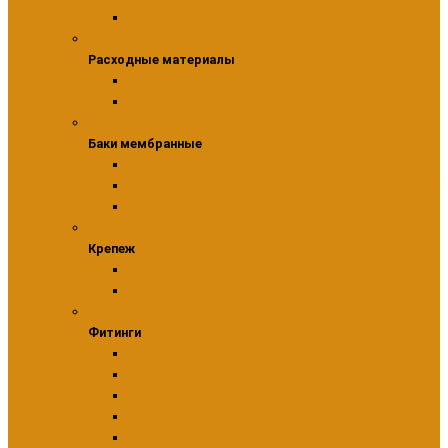
Теплоизоляция для пола
Расходные материалы
Расходные материалы
Аксессуары для монтажа
Уплотнительные материалы
Баки мембранные
Баки мембранные
Гидроаккумуляторы
Комплектующие и запчасти для мембранных баков
Расширительные баки
Крепеж
Крепеж
Крепежные элементы
Хомуты и крепления
Фитинги
Фитинги
Соединители
Фитинги для PEX труб
Фитинги для труб из нержавеющие стали
Фитинги резьбовые
Разъемные соединения