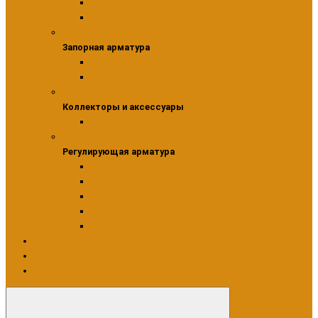
Группы безопасности
Воздухоотводчики
Запорная арматура
Запорная арматура
Краны шаровые
Задвижки
Коллекторы и аксессуары
Коллекторы и аксессуары
Группа быстрого монтажа
Регулирующая арматура
Регулирующая арматура
Клапаны смесительные трехходовые
Приводы для клапанов
Термостатические головки
Узлы радиаторные
Вентили для радиаторов
Насосное оборудование
Сантехника
Производители