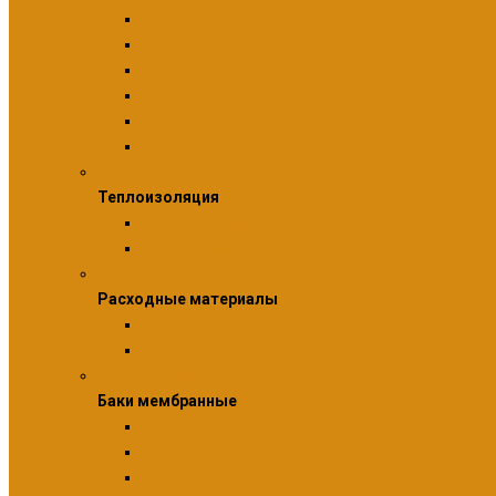
Трубы PE-RT
Трубы PEX
Трубы защитные гофрированные
Трубы из нержавеющей стали
Трубы медные
Трубы металлопластиковые
Теплоизоляция
Теплоизоляция
Расходные материалы для теплоизоляции
Теплоизоляция для пола
Расходные материалы
Расходные материалы
Аксессуары для монтажа
Уплотнительные материалы
Баки мембранные
Баки мембранные
Гидроаккумуляторы
Комплектующие и запчасти для мембранных б
Расширительные баки