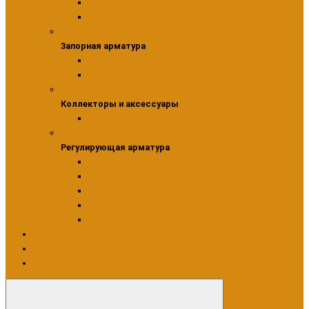
Группы безопасности
Воздухоотводчики
Запорная арматура
Запорная арматура
Краны шаровые
Задвижки
Коллекторы и аксессуары
Коллекторы и аксессуары
Группа быстрого монтажа
Регулирующая арматура
Регулирующая арматура
Клапаны смесительные трехходовые
Приводы для клапанов
Термостатические головки
Узлы радиаторные
Вентили для радиаторов
Насосное оборудование
Сантехника
Производители