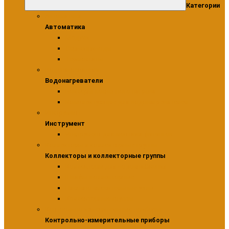
Категории
Автоматика
Автоматика
Модули
Сервоприводы
Термостаты
Водонагреватели
Водонагреватели
Бойлеры косвенного нагрева
Комплектующие для водонагревателей
Инструмент
Инструмент
Инструмент для монтажа фитингов
Коллекторы и коллекторные группы
Коллекторы и коллекторные группы
Коллекторы для водоснабжения
Шкафы коллекторные
Насосно-смесительные узлы
Коллекторные группы
Контрольно-измерительные приборы
Контрольно-измерительные приборы