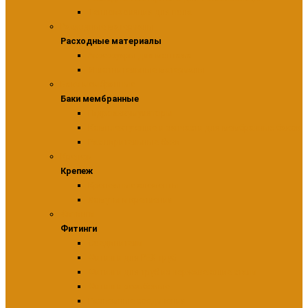
Теплоизоляция для пола
Расходные материалы
Расходные материалы
Аксессуары для монтажа
Уплотнительные материалы
Баки мембранные
Баки мембранные
Гидроаккумуляторы
Комплектующие и запчасти для мембранных баков
Расширительные баки
Крепеж
Крепеж
Крепежные элементы
Хомуты и крепления
Фитинги
Фитинги
Соединители
Фитинги для PEX труб
Фитинги для труб из нержавеющие стали
Фитинги резьбовые
Разъемные соединения