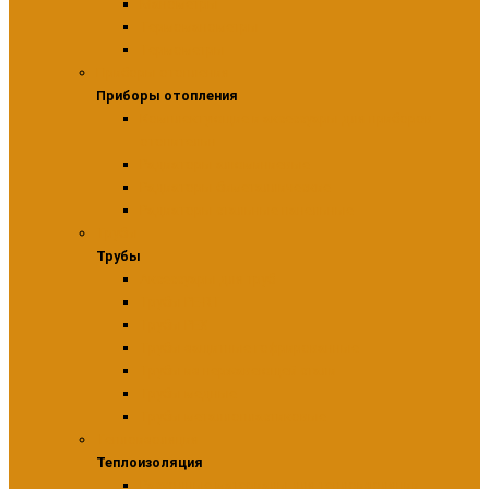
Манометры
Термоманометры
Термометры
Приборы отопления
Приборы отопления
Комплектующие и аксессуары для приборов
отопительн
Радиаторы алюминиевые
Радиаторы биметаллические
Радиаторы стальные панельные
Трубы
Трубы
Аксессуары для труб
Трубы PE-RT
Трубы PEX
Трубы защитные гофрированные
Трубы из нержавеющей стали
Трубы медные
Трубы металлопластиковые
Теплоизоляция
Теплоизоляция
Расходные материалы для теплоизоляции