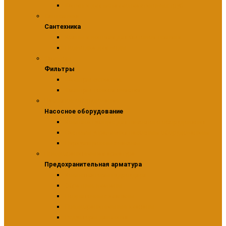
Фитинги для металлопластиковых труб
Сантехника
Сантехника
Краны и вентили для бытовой техники
Подводка для воды
Фильтры
Фильтры
Фильтры сетчатые
Фильтры тонкой очистки
Насосное оборудование
Насосное оборудование
Комплектующие для насосного оборудования
Системы управления насосным оборудованием
Циркуляционные насосы
Предохранительная арматура
Предохранительная арматура
Компенсаторы гидроудара
Обратные клапаны
Подпиточные клапаны
Предохранительные клапаны
Редукторы давления