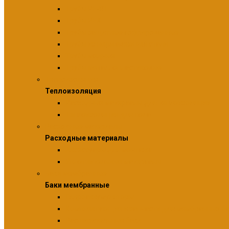
Трубы PE-RT
Трубы PEX
Трубы защитные гофрированные
Трубы из нержавеющей стали
Трубы медные
Трубы металлопластиковые
Теплоизоляция
Теплоизоляция
Расходные материалы для теплоизоляции
Теплоизоляция для пола
Расходные материалы
Расходные материалы
Аксессуары для монтажа
Уплотнительные материалы
Баки мембранные
Баки мембранные
Гидроаккумуляторы
Комплектующие и запчасти для мембранных б
Расширительные баки