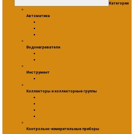
Категории
Автоматика
Автоматика
Модули
Сервоприводы
Термостаты
Водонагреватели
Водонагреватели
Бойлеры косвенного нагрева
Комплектующие для водонагревателей
Инструмент
Инструмент
Инструмент для монтажа фитингов
Коллекторы и коллекторные группы
Коллекторы и коллекторные группы
Коллекторы для водоснабжения
Шкафы коллекторные
Насосно-смесительные узлы
Коллекторные группы
Контрольно-измерительные приборы
Контрольно-измерительные приборы