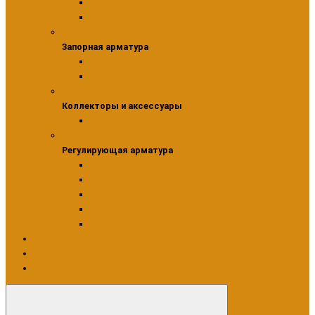
Группы безопасности
Воздухоотводчики
Запорная арматура
Запорная арматура
Краны шаровые
Задвижки
Коллекторы и аксессуары
Коллекторы и аксессуары
Группа быстрого монтажа
Регулирующая арматура
Регулирующая арматура
Клапаны смесительные трехходовые
Приводы для клапанов
Термостатические головки
Узлы радиаторные
Вентили для радиаторов
Насосное оборудование
Сантехника
Производители