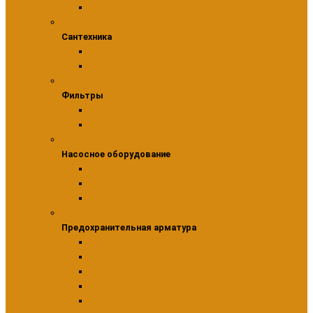
Фитинги для металлопластиковых труб
Сантехника
Сантехника
Краны и вентили для бытовой техники
Подводка для воды
Фильтры
Фильтры
Фильтры сетчатые
Фильтры тонкой очистки
Насосное оборудование
Насосное оборудование
Комплектующие для насосного оборудования
Системы управления насосным оборудованием
Циркуляционные насосы
Предохранительная арматура
Предохранительная арматура
Компенсаторы гидроудара
Обратные клапаны
Подпиточные клапаны
Предохранительные клапаны
Редукторы давления