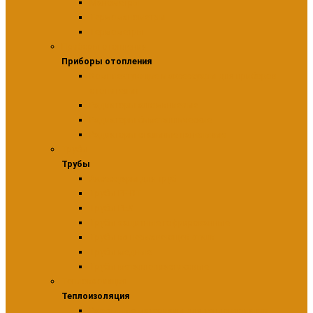
Манометры
Термоманометры
Термометры
Приборы отопления
Приборы отопления
Комплектующие и аксессуары для приборов
отопительн
Радиаторы алюминиевые
Радиаторы биметаллические
Радиаторы стальные панельные
Трубы
Трубы
Аксессуары для труб
Трубы PE-RT
Трубы PEX
Трубы защитные гофрированные
Трубы из нержавеющей стали
Трубы медные
Трубы металлопластиковые
Теплоизоляция
Теплоизоляция
Расходные материалы для теплоизоляции