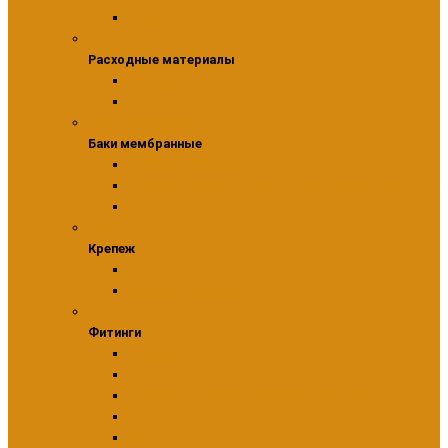
Теплоизоляция для пола
Расходные материалы
Расходные материалы
Аксессуары для монтажа
Уплотнительные материалы
Баки мембранные
Баки мембранные
Гидроаккумуляторы
Комплектующие и запчасти для мембранных баков
Расширительные баки
Крепеж
Крепеж
Крепежные элементы
Хомуты и крепления
Фитинги
Фитинги
Соединители
Фитинги для PEX труб
Фитинги для труб из нержавеющие стали
Фитинги резьбовые
Разъемные соединения