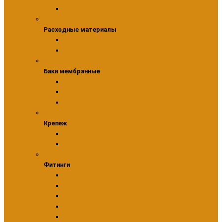
Теплоизоляция для пола
Расходные материалы
Расходные материалы
Аксессуары для монтажа
Уплотнительные материалы
Баки мембранные
Баки мембранные
Гидроаккумуляторы
Комплектующие и запчасти для мембранных баков
Расширительные баки
Крепеж
Крепеж
Крепежные элементы
Хомуты и крепления
Фитинги
Фитинги
Соединители
Фитинги для PEX труб
Фитинги для труб из нержавеющие стали
Фитинги резьбовые
Разъемные соединения