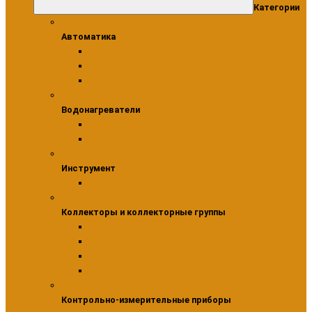
Категории
Автоматика
Автоматика
Модули
Сервоприводы
Термостаты
Водонагреватели
Водонагреватели
Бойлеры косвенного нагрева
Комплектующие для водонагревателей
Инструмент
Инструмент
Инструмент для монтажа фитингов
Коллекторы и коллекторные группы
Коллекторы и коллекторные группы
Коллекторы для водоснабжения
Шкафы коллекторные
Насосно-смесительные узлы
Коллекторные группы
Контрольно-измерительные приборы
Контрольно-измерительные приборы