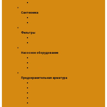
Фитинги для металлопластиковых труб
Сантехника
Сантехника
Краны и вентили для бытовой техники
Подводка для воды
Фильтры
Фильтры
Фильтры сетчатые
Фильтры тонкой очистки
Насосное оборудование
Насосное оборудование
Комплектующие для насосного оборудования
Системы управления насосным оборудованием
Циркуляционные насосы
Предохранительная арматура
Предохранительная арматура
Компенсаторы гидроудара
Обратные клапаны
Подпиточные клапаны
Предохранительные клапаны
Редукторы давления