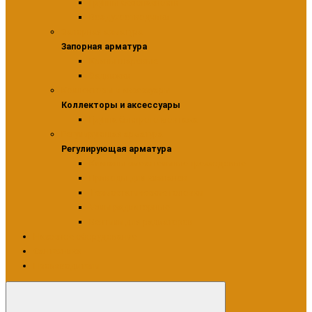
Группы безопасности
Воздухоотводчики
Запорная арматура
Запорная арматура
Краны шаровые
Задвижки
Коллекторы и аксессуары
Коллекторы и аксессуары
Группа быстрого монтажа
Регулирующая арматура
Регулирующая арматура
Клапаны смесительные трехходовые
Приводы для клапанов
Термостатические головки
Узлы радиаторные
Вентили для радиаторов
Насосное оборудование
Сантехника
Производители