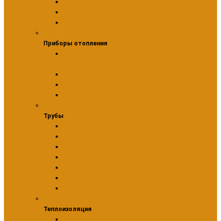
Манометры
Термоманометры
Термометры
Приборы отопления
Приборы отопления
Комплектующие и аксессуары для приборов
отопительн
Радиаторы алюминиевые
Радиаторы биметаллические
Радиаторы стальные панельные
Трубы
Трубы
Аксессуары для труб
Трубы PE-RT
Трубы PEX
Трубы защитные гофрированные
Трубы из нержавеющей стали
Трубы медные
Трубы металлопластиковые
Теплоизоляция
Теплоизоляция
Расходные материалы для теплоизоляции