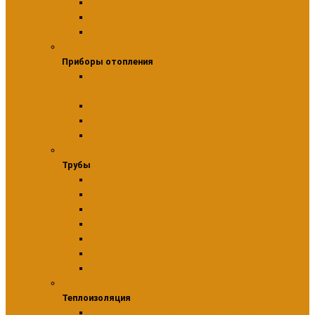
Манометры
Термоманометры
Термометры
Приборы отопления
Приборы отопления
Комплектующие и аксессуары для приборов
отопительн
Радиаторы алюминиевые
Радиаторы биметаллические
Радиаторы стальные панельные
Трубы
Трубы
Аксессуары для труб
Трубы PE-RT
Трубы PEX
Трубы защитные гофрированные
Трубы из нержавеющей стали
Трубы медные
Трубы металлопластиковые
Теплоизоляция
Теплоизоляция
Расходные материалы для теплоизоляции