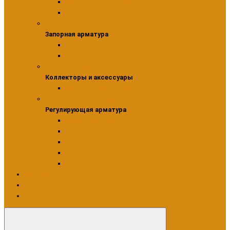
Группы безопасности
Воздухоотводчики
Запорная арматура
Запорная арматура
Краны шаровые
Задвижки
Коллекторы и аксессуары
Коллекторы и аксессуары
Группа быстрого монтажа
Регулирующая арматура
Регулирующая арматура
Клапаны смесительные трехходовые
Приводы для клапанов
Термостатические головки
Узлы радиаторные
Вентили для радиаторов
Насосное оборудование
Сантехника
Производители