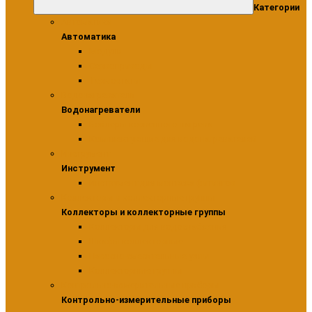
Категории
Автоматика
Автоматика
Модули
Сервоприводы
Термостаты
Водонагреватели
Водонагреватели
Бойлеры косвенного нагрева
Комплектующие для водонагревателей
Инструмент
Инструмент
Инструмент для монтажа фитингов
Коллекторы и коллекторные группы
Коллекторы и коллекторные группы
Коллекторы для водоснабжения
Шкафы коллекторные
Насосно-смесительные узлы
Коллекторные группы
Контрольно-измерительные приборы
Контрольно-измерительные приборы