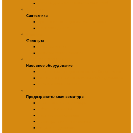
Фитинги для металлопластиковых труб
Сантехника
Сантехника
Краны и вентили для бытовой техники
Подводка для воды
Фильтры
Фильтры
Фильтры сетчатые
Фильтры тонкой очистки
Насосное оборудование
Насосное оборудование
Комплектующие для насосного оборудования
Системы управления насосным оборудованием
Циркуляционные насосы
Предохранительная арматура
Предохранительная арматура
Компенсаторы гидроудара
Обратные клапаны
Подпиточные клапаны
Предохранительные клапаны
Редукторы давления