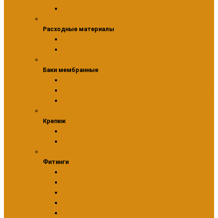
Теплоизоляция для пола
Расходные материалы
Расходные материалы
Аксессуары для монтажа
Уплотнительные материалы
Баки мембранные
Баки мембранные
Гидроаккумуляторы
Комплектующие и запчасти для мембранных баков
Расширительные баки
Крепеж
Крепеж
Крепежные элементы
Хомуты и крепления
Фитинги
Фитинги
Соединители
Фитинги для PEX труб
Фитинги для труб из нержавеющие стали
Фитинги резьбовые
Разъемные соединения