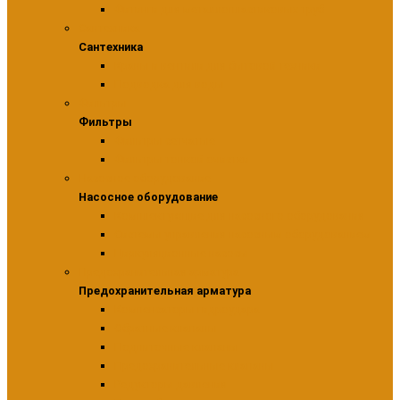
Фитинги для металлопластиковых труб
Сантехника
Сантехника
Краны и вентили для бытовой техники
Подводка для воды
Фильтры
Фильтры
Фильтры сетчатые
Фильтры тонкой очистки
Насосное оборудование
Насосное оборудование
Комплектующие для насосного оборудования
Системы управления насосным оборудованием
Циркуляционные насосы
Предохранительная арматура
Предохранительная арматура
Компенсаторы гидроудара
Обратные клапаны
Подпиточные клапаны
Предохранительные клапаны
Редукторы давления