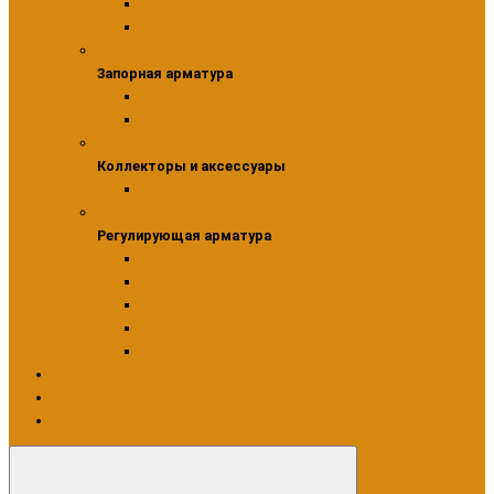
Группы безопасности
Воздухоотводчики
Запорная арматура
Запорная арматура
Краны шаровые
Задвижки
Коллекторы и аксессуары
Коллекторы и аксессуары
Группа быстрого монтажа
Регулирующая арматура
Регулирующая арматура
Клапаны смесительные трехходовые
Приводы для клапанов
Термостатические головки
Узлы радиаторные
Вентили для радиаторов
Насосное оборудование
Сантехника
Производители