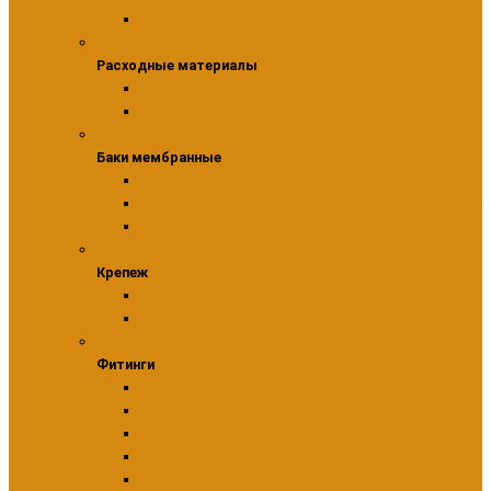
Теплоизоляция для пола
Расходные материалы
Расходные материалы
Аксессуары для монтажа
Уплотнительные материалы
Баки мембранные
Баки мембранные
Гидроаккумуляторы
Комплектующие и запчасти для мембранных баков
Расширительные баки
Крепеж
Крепеж
Крепежные элементы
Хомуты и крепления
Фитинги
Фитинги
Соединители
Фитинги для PEX труб
Фитинги для труб из нержавеющие стали
Фитинги резьбовые
Разъемные соединения