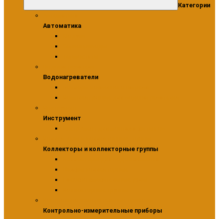
Категории
Автоматика
Автоматика
Модули
Сервоприводы
Термостаты
Водонагреватели
Водонагреватели
Бойлеры косвенного нагрева
Комплектующие для водонагревателей
Инструмент
Инструмент
Инструмент для монтажа фитингов
Коллекторы и коллекторные группы
Коллекторы и коллекторные группы
Коллекторы для водоснабжения
Шкафы коллекторные
Насосно-смесительные узлы
Коллекторные группы
Контрольно-измерительные приборы
Контрольно-измерительные приборы