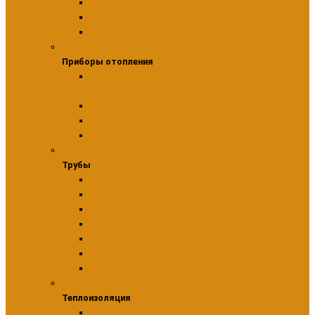
Манометры
Термоманометры
Термометры
Приборы отопления
Приборы отопления
Комплектующие и аксессуары для приборов
отопительн
Радиаторы алюминиевые
Радиаторы биметаллические
Радиаторы стальные панельные
Трубы
Трубы
Аксессуары для труб
Трубы PE-RT
Трубы PEX
Трубы защитные гофрированные
Трубы из нержавеющей стали
Трубы медные
Трубы металлопластиковые
Теплоизоляция
Теплоизоляция
Расходные материалы для теплоизоляции