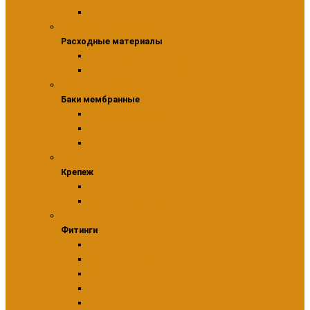
Теплоизоляция для пола
Расходные материалы
Расходные материалы
Аксессуары для монтажа
Уплотнительные материалы
Баки мембранные
Баки мембранные
Гидроаккумуляторы
Комплектующие и запчасти для мембранных баков
Расширительные баки
Крепеж
Крепеж
Крепежные элементы
Хомуты и крепления
Фитинги
Фитинги
Соединители
Фитинги для PEX труб
Фитинги для труб из нержавеющие стали
Фитинги резьбовые
Разъемные соединения