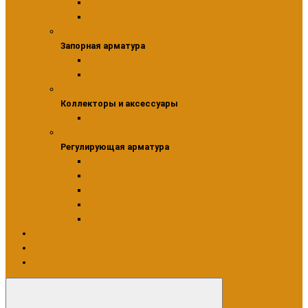
Группы безопасности
Воздухоотводчики
Запорная арматура
Запорная арматура
Краны шаровые
Задвижки
Коллекторы и аксессуары
Коллекторы и аксессуары
Группа быстрого монтажа
Регулирующая арматура
Регулирующая арматура
Клапаны смесительные трехходовые
Приводы для клапанов
Термостатические головки
Узлы радиаторные
Вентили для радиаторов
Насосное оборудование
Сантехника
Производители