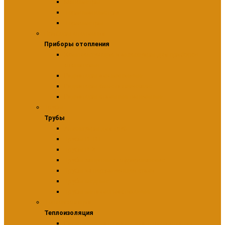
Манометры
Термоманометры
Термометры
Приборы отопления
Приборы отопления
Комплектующие и аксессуары для приборов
отопительн
Радиаторы алюминиевые
Радиаторы биметаллические
Радиаторы стальные панельные
Трубы
Трубы
Аксессуары для труб
Трубы PE-RT
Трубы PEX
Трубы защитные гофрированные
Трубы из нержавеющей стали
Трубы медные
Трубы металлопластиковые
Теплоизоляция
Теплоизоляция
Расходные материалы для теплоизоляции