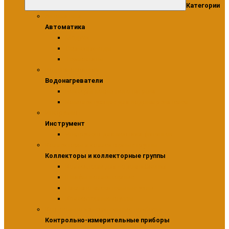
Категории
Автоматика
Автоматика
Модули
Сервоприводы
Термостаты
Водонагреватели
Водонагреватели
Бойлеры косвенного нагрева
Комплектующие для водонагревателей
Инструмент
Инструмент
Инструмент для монтажа фитингов
Коллекторы и коллекторные группы
Коллекторы и коллекторные группы
Коллекторы для водоснабжения
Шкафы коллекторные
Насосно-смесительные узлы
Коллекторные группы
Контрольно-измерительные приборы
Контрольно-измерительные приборы