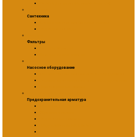
Фитинги для металлопластиковых труб
Сантехника
Сантехника
Краны и вентили для бытовой техники
Подводка для воды
Фильтры
Фильтры
Фильтры сетчатые
Фильтры тонкой очистки
Насосное оборудование
Насосное оборудование
Комплектующие для насосного оборудования
Системы управления насосным оборудованием
Циркуляционные насосы
Предохранительная арматура
Предохранительная арматура
Компенсаторы гидроудара
Обратные клапаны
Подпиточные клапаны
Предохранительные клапаны
Редукторы давления