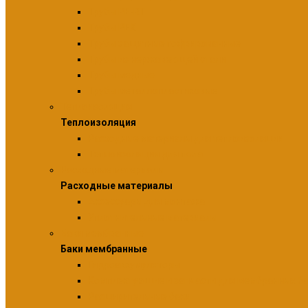
Трубы PE-RT
Трубы PEX
Трубы защитные гофрированные
Трубы из нержавеющей стали
Трубы медные
Трубы металлопластиковые
Теплоизоляция
Теплоизоляция
Расходные материалы для теплоизоляции
Теплоизоляция для пола
Расходные материалы
Расходные материалы
Аксессуары для монтажа
Уплотнительные материалы
Баки мембранные
Баки мембранные
Гидроаккумуляторы
Комплектующие и запчасти для мембранных б
Расширительные баки