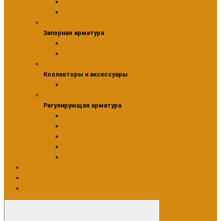
Группы безопасности
Воздухоотводчики
Запорная арматура
Запорная арматура
Краны шаровые
Задвижки
Коллекторы и аксессуары
Коллекторы и аксессуары
Группа быстрого монтажа
Регулирующая арматура
Регулирующая арматура
Клапаны смесительные трехходовые
Приводы для клапанов
Термостатические головки
Узлы радиаторные
Вентили для радиаторов
Насосное оборудование
Сантехника
Производители