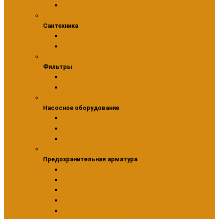
Фитинги для металлопластиковых труб
Сантехника
Сантехника
Краны и вентили для бытовой техники
Подводка для воды
Фильтры
Фильтры
Фильтры сетчатые
Фильтры тонкой очистки
Насосное оборудование
Насосное оборудование
Комплектующие для насосного оборудования
Системы управления насосным оборудованием
Циркуляционные насосы
Предохранительная арматура
Предохранительная арматура
Компенсаторы гидроудара
Обратные клапаны
Подпиточные клапаны
Предохранительные клапаны
Редукторы давления