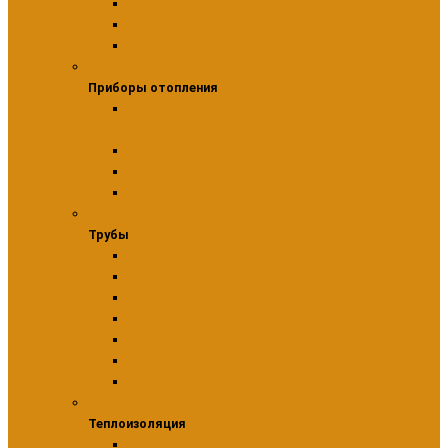
Манометры
Термоманометры
Термометры
Приборы отопления
Приборы отопления
Комплектующие и аксессуары для приборов
отопительн
Радиаторы алюминиевые
Радиаторы биметаллические
Радиаторы стальные панельные
Трубы
Трубы
Аксессуары для труб
Трубы PE-RT
Трубы PEX
Трубы защитные гофрированные
Трубы из нержавеющей стали
Трубы медные
Трубы металлопластиковые
Теплоизоляция
Теплоизоляция
Расходные материалы для теплоизоляции