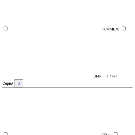
TIEMME
35
UNI-FITT
1497
Серия
103