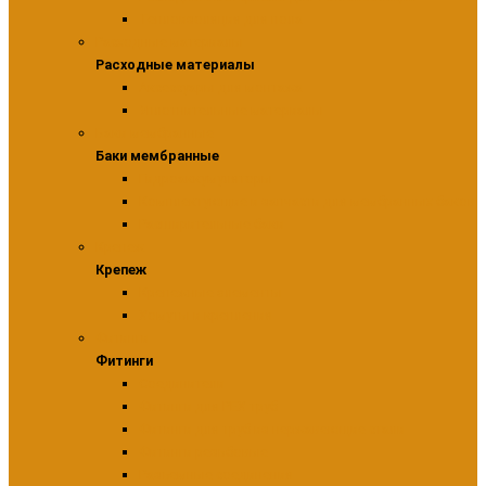
Теплоизоляция для пола
Расходные материалы
Расходные материалы
Аксессуары для монтажа
Уплотнительные материалы
Баки мембранные
Баки мембранные
Гидроаккумуляторы
Комплектующие и запчасти для мембранных баков
Расширительные баки
Крепеж
Крепеж
Крепежные элементы
Хомуты и крепления
Фитинги
Фитинги
Соединители
Фитинги для PEX труб
Фитинги для труб из нержавеющие стали
Фитинги резьбовые
Разъемные соединения