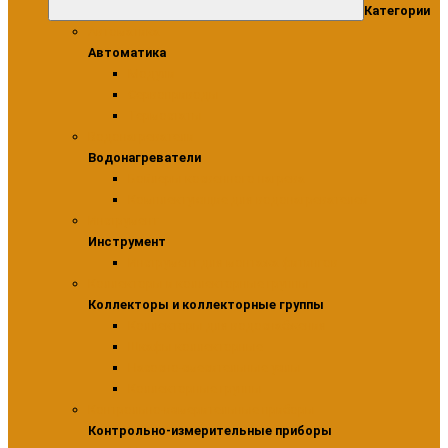
Категории
Автоматика
Автоматика
Модули
Сервоприводы
Термостаты
Водонагреватели
Водонагреватели
Бойлеры косвенного нагрева
Комплектующие для водонагревателей
Инструмент
Инструмент
Инструмент для монтажа фитингов
Коллекторы и коллекторные группы
Коллекторы и коллекторные группы
Коллекторы для водоснабжения
Шкафы коллекторные
Насосно-смесительные узлы
Коллекторные группы
Контрольно-измерительные приборы
Контрольно-измерительные приборы