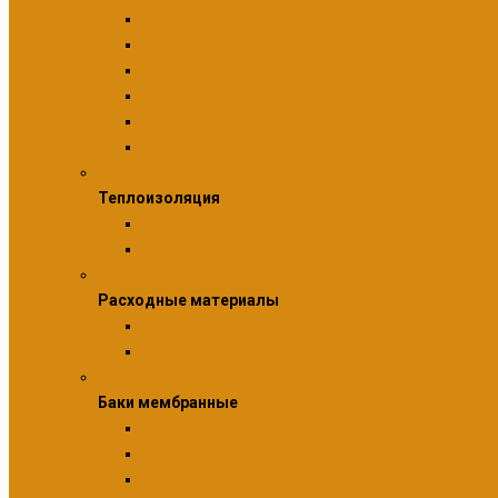
Трубы PE-RT
Трубы PEX
Трубы защитные гофрированные
Трубы из нержавеющей стали
Трубы медные
Трубы металлопластиковые
Теплоизоляция
Теплоизоляция
Расходные материалы для теплоизоляции
Теплоизоляция для пола
Расходные материалы
Расходные материалы
Аксессуары для монтажа
Уплотнительные материалы
Баки мембранные
Баки мембранные
Гидроаккумуляторы
Комплектующие и запчасти для мембранных б
Расширительные баки