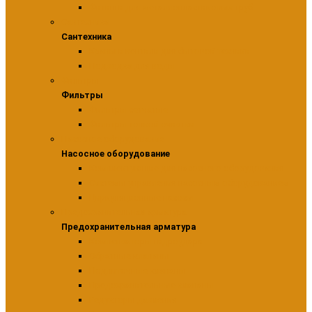
Фитинги для металлопластиковых труб
Сантехника
Сантехника
Краны и вентили для бытовой техники
Подводка для воды
Фильтры
Фильтры
Фильтры сетчатые
Фильтры тонкой очистки
Насосное оборудование
Насосное оборудование
Комплектующие для насосного оборудования
Системы управления насосным оборудованием
Циркуляционные насосы
Предохранительная арматура
Предохранительная арматура
Компенсаторы гидроудара
Обратные клапаны
Подпиточные клапаны
Предохранительные клапаны
Редукторы давления