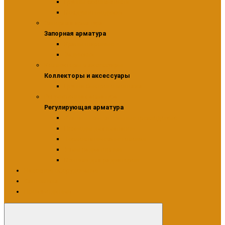
Группы безопасности
Воздухоотводчики
Запорная арматура
Запорная арматура
Краны шаровые
Задвижки
Коллекторы и аксессуары
Коллекторы и аксессуары
Группа быстрого монтажа
Регулирующая арматура
Регулирующая арматура
Клапаны смесительные трехходовые
Приводы для клапанов
Термостатические головки
Узлы радиаторные
Вентили для радиаторов
Насосное оборудование
Сантехника
Производители