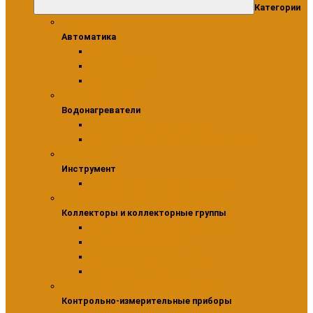
Категории
Автоматика
Автоматика
Модули
Сервоприводы
Термостаты
Водонагреватели
Водонагреватели
Бойлеры косвенного нагрева
Комплектующие для водонагревателей
Инструмент
Инструмент
Инструмент для монтажа фитингов
Коллекторы и коллекторные группы
Коллекторы и коллекторные группы
Коллекторы для водоснабжения
Шкафы коллекторные
Насосно-смесительные узлы
Коллекторные группы
Контрольно-измерительные приборы
Контрольно-измерительные приборы