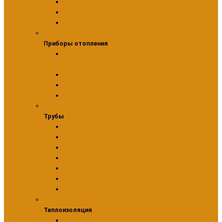
Манометры
Термоманометры
Термометры
Приборы отопления
Приборы отопления
Комплектующие и аксессуары для приборов
отопительн
Радиаторы алюминиевые
Радиаторы биметаллические
Радиаторы стальные панельные
Трубы
Трубы
Аксессуары для труб
Трубы PE-RT
Трубы PEX
Трубы защитные гофрированные
Трубы из нержавеющей стали
Трубы медные
Трубы металлопластиковые
Теплоизоляция
Теплоизоляция
Расходные материалы для теплоизоляции