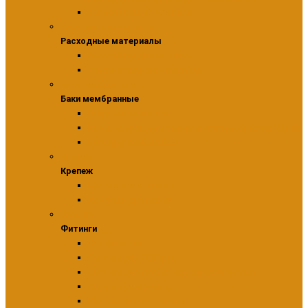
Теплоизоляция для пола
Расходные материалы
Расходные материалы
Аксессуары для монтажа
Уплотнительные материалы
Баки мембранные
Баки мембранные
Гидроаккумуляторы
Комплектующие и запчасти для мембранных баков
Расширительные баки
Крепеж
Крепеж
Крепежные элементы
Хомуты и крепления
Фитинги
Фитинги
Соединители
Фитинги для PEX труб
Фитинги для труб из нержавеющие стали
Фитинги резьбовые
Разъемные соединения