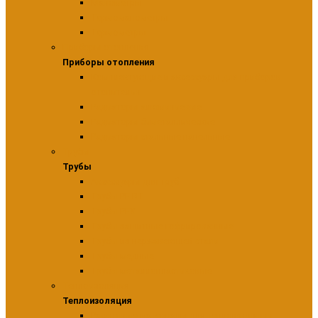
Манометры
Термоманометры
Термометры
Приборы отопления
Приборы отопления
Комплектующие и аксессуары для приборов
отопительн
Радиаторы алюминиевые
Радиаторы биметаллические
Радиаторы стальные панельные
Трубы
Трубы
Аксессуары для труб
Трубы PE-RT
Трубы PEX
Трубы защитные гофрированные
Трубы из нержавеющей стали
Трубы медные
Трубы металлопластиковые
Теплоизоляция
Теплоизоляция
Расходные материалы для теплоизоляции