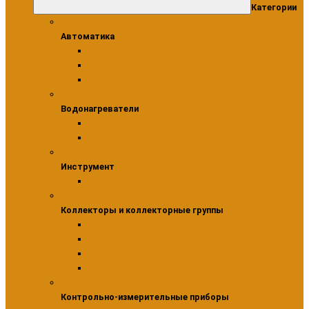
Категории
Автоматика
Автоматика
Модули
Сервоприводы
Термостаты
Водонагреватели
Водонагреватели
Бойлеры косвенного нагрева
Комплектующие для водонагревателей
Инструмент
Инструмент
Инструмент для монтажа фитингов
Коллекторы и коллекторные группы
Коллекторы и коллекторные группы
Коллекторы для водоснабжения
Шкафы коллекторные
Насосно-смесительные узлы
Коллекторные группы
Контрольно-измерительные приборы
Контрольно-измерительные приборы