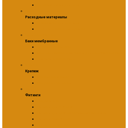
Теплоизоляция для пола
Расходные материалы
Расходные материалы
Аксессуары для монтажа
Уплотнительные материалы
Баки мембранные
Баки мембранные
Гидроаккумуляторы
Комплектующие и запчасти для мембранных баков
Расширительные баки
Крепеж
Крепеж
Крепежные элементы
Хомуты и крепления
Фитинги
Фитинги
Соединители
Фитинги для PEX труб
Фитинги для труб из нержавеющие стали
Фитинги резьбовые
Разъемные соединения