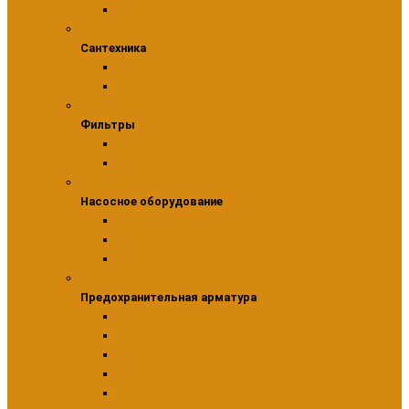
Фитинги для металлопластиковых труб
Сантехника
Сантехника
Краны и вентили для бытовой техники
Подводка для воды
Фильтры
Фильтры
Фильтры сетчатые
Фильтры тонкой очистки
Насосное оборудование
Насосное оборудование
Комплектующие для насосного оборудования
Системы управления насосным оборудованием
Циркуляционные насосы
Предохранительная арматура
Предохранительная арматура
Компенсаторы гидроудара
Обратные клапаны
Подпиточные клапаны
Предохранительные клапаны
Редукторы давления