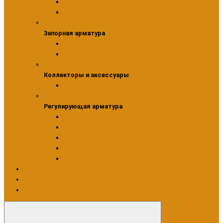
Группы безопасности
Воздухоотводчики
Запорная арматура
Запорная арматура
Краны шаровые
Задвижки
Коллекторы и аксессуары
Коллекторы и аксессуары
Группа быстрого монтажа
Регулирующая арматура
Регулирующая арматура
Клапаны смесительные трехходовые
Приводы для клапанов
Термостатические головки
Узлы радиаторные
Вентили для радиаторов
Насосное оборудование
Сантехника
Производители